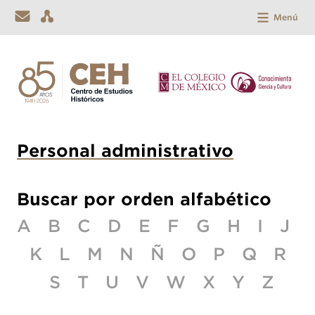
Menú
Personal administrativo
Buscar por orden alfabético
A
B
C
D
E
F
G
H
I
J
K
L
M
N
Ñ
O
P
Q
R
S
T
U
V
W
X
Y
Z